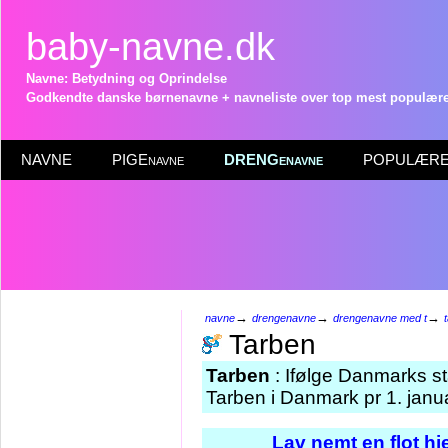
baby-navne.dk
Navne: Betydning og Oprindelse
Godkendte danske børnenavne + navneliste over top mest populære 
NAVNE
PIGEnavne
DRENGenavne
POPULÆRE 
→
→
→
navne
drengenavne
drengenavne med t
Tarben
Tarben
: Ifølge Danmarks st
Tarben i Danmark pr 1. janu
Lav nemt en flot h