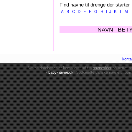
Find navne til drenge der starter
A
B
C
D
E
F
G
H
I
J
K
L
M
NAVN - BET
konta
Navne-databasen er kompileret ud fra
navnesider
på nettet 
•
baby-navne.dk
: Godkendte danske
navne til bør