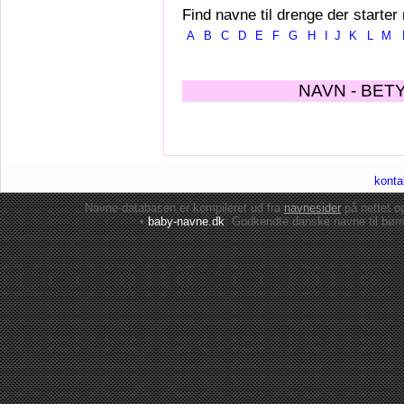
Find navne til drenge der starter
A
B
C
D
E
F
G
H
I
J
K
L
M
NAVN - BET
konta
Navne-databasen er kompileret ud fra
navnesider
på nettet 
•
baby-navne.dk
: Godkendte danske
navne til bør