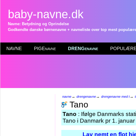
baby-navne.dk
Navne: Betydning og Oprindelse
Godkendte danske børnenavne + navneliste over top mest populære 
NAVNE
PIGEnavne
DRENGenavne
POPULÆRE 
→
→
→
navne
drengenavne
drengenavne med t
Tano
Tano
: Ifølge Danmarks stat
Tano i Danmark pr 1. januar
Lav nemt en flot h