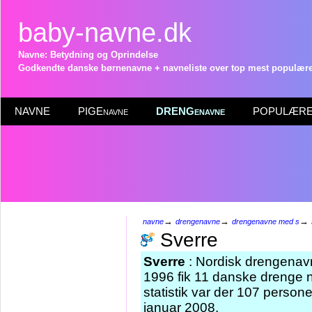
baby-navne.dk
Navne: Betydning og Oprindelse
Godkendte danske børnenavne + navneliste over top mest populære 
NAVNE
PIGEnavne
DRENGenavne
POPULÆRE 
→
→
→
navne
drengenavne
drengenavne med s
Sverre
Sverre
: Nordisk drengenavn,
1996 fik 11 danske drenge 
statistik var der 107 perso
januar 2008.