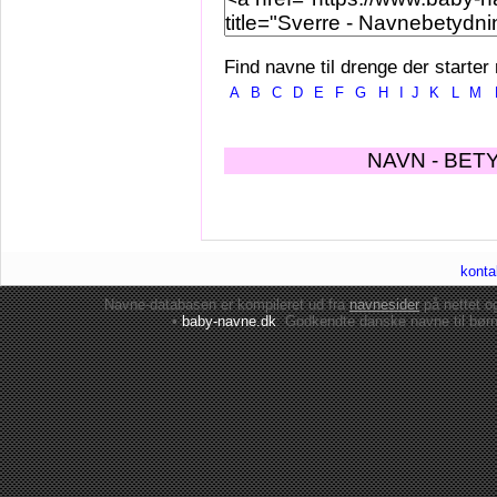
Find navne til drenge der starter
A
B
C
D
E
F
G
H
I
J
K
L
M
NAVN - BET
konta
Navne-databasen er kompileret ud fra
navnesider
på nettet 
•
baby-navne.dk
: Godkendte danske
navne til bør