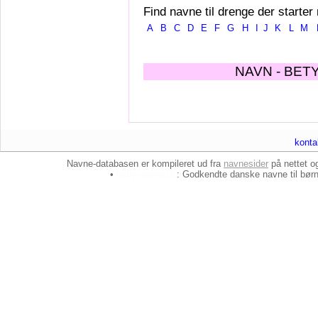
Find navne til drenge der starter
A
B
C
D
E
F
G
H
I
J
K
L
M
NAVN - BET
konta
Navne-databasen er kompileret ud fra
navnesider
på nettet 
•
baby-navne.dk
: Godkendte danske
navne til bør