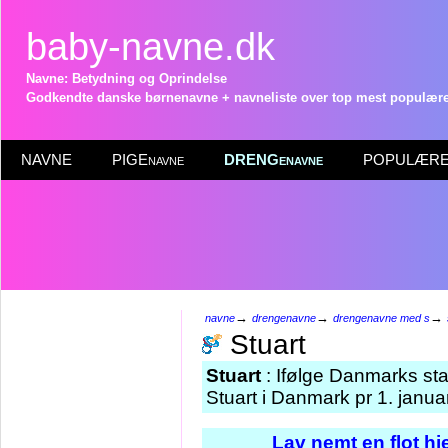
baby-navne.dk
Navne: Betydning og Oprindelse
Godkendte danske børnenavne + navneliste over top mest populære 
NAVNE
PIGEnavne
DRENGenavne
POPULÆRE 
→
→
→
navne
drengenavne
drengenavne med s
Stuart
Stuart
: Ifølge Danmarks sta
Stuart i Danmark pr 1. janua
Lav nemt en flot h