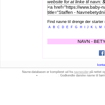
website for at linke til navn:
S
Find navne til drenge der starter
A
B
C
D
E
F
G
H
I
J
K
L
M
NAVN - BET
konta
Navne-databasen er kompileret ud fra
navnesider
på nettet 
•
baby-navne.dk
: Godkendte danske
navne til bør