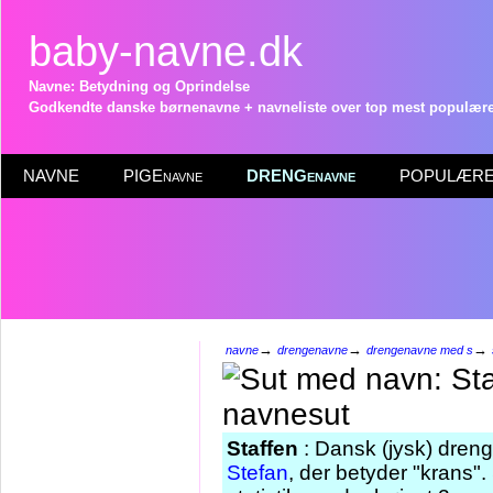
baby-navne.dk
Navne: Betydning og Oprindelse
Godkendte danske børnenavne + navneliste over top mest populære 
NAVNE
PIGEnavne
DRENGenavne
POPULÆRE 
→
→
→
navne
drengenavne
drengenavne med s
Staffen
: Dansk (jysk) dren
Stefan
, der betyder "krans". 