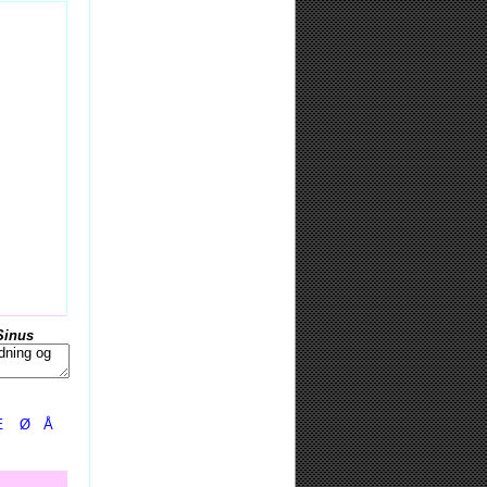
Sinus
Æ
Ø
Å