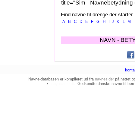
Find navne til drenge der starter
A
B
C
D
E
F
G
H
I
J
K
L
M
NAVN - BET
konta
Navne-databasen er kompileret ud fra
navnesider
på nettet 
•
baby-navne.dk
: Godkendte danske
navne til bør