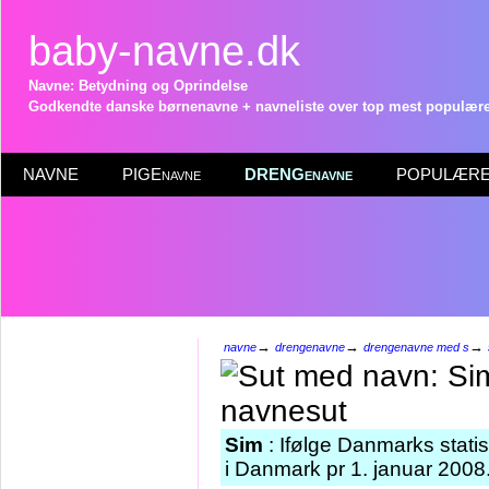
baby-navne.dk
Navne: Betydning og Oprindelse
Godkendte danske børnenavne + navneliste over top mest populære 
NAVNE
PIGEnavne
DRENGenavne
POPULÆRE 
→
→
→
navne
drengenavne
drengenavne med s
Sim
: Ifølge Danmarks stati
i Danmark pr 1. januar 2008