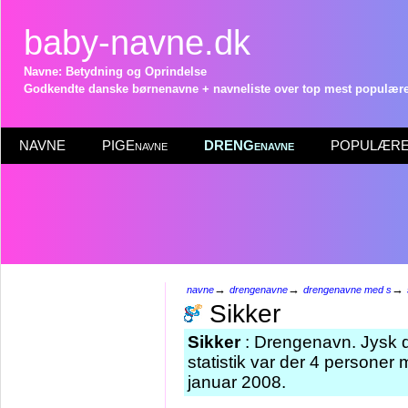
baby-navne.dk
Navne: Betydning og Oprindelse
Godkendte danske børnenavne + navneliste over top mest populære 
NAVNE
PIGEnavne
DRENGenavne
POPULÆRE 
→
→
→
navne
drengenavne
drengenavne med s
Sikker
Sikker
: Drengenavn. Jysk d
statistik var der 4 personer
januar 2008.