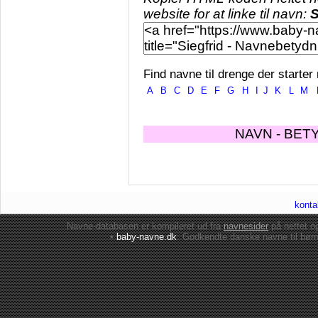
website for at linke til navn:
S
Find navne til drenge der starter
A
B
C
D
E
F
G
H
I
J
K
L
M
NAVN - BET
konta
Navne-databasen er kompileret ud fra
navnesider
på nettet 
•
baby-navne.dk
: Godkendte danske
navne til bør