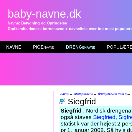
baby-navne.dk
Navne: Betydning og Oprindelse
Godkendte danske børnenavne + navneliste over top mest populære 
NAVNE
PIGEnavne
DRENGenavne
POPULÆRE 
→
→
→
navne
drengenavne
drengenavne med s
Siegfrid
Siegfrid
: Nordisk drengenav
også staves
Siegfried
,
Sigfr
statistik var der højest 2 p
pr 1. januar 2008. Så hvis d