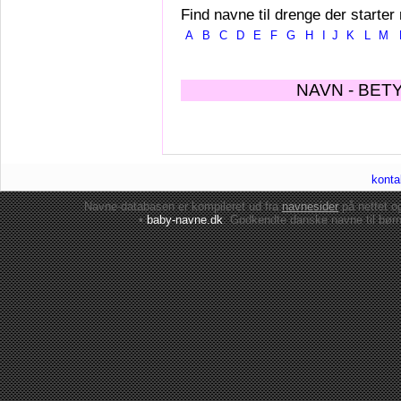
Find navne til drenge der starter
A
B
C
D
E
F
G
H
I
J
K
L
M
NAVN - BET
konta
Navne-databasen er kompileret ud fra
navnesider
på nettet 
•
baby-navne.dk
: Godkendte danske
navne til bør