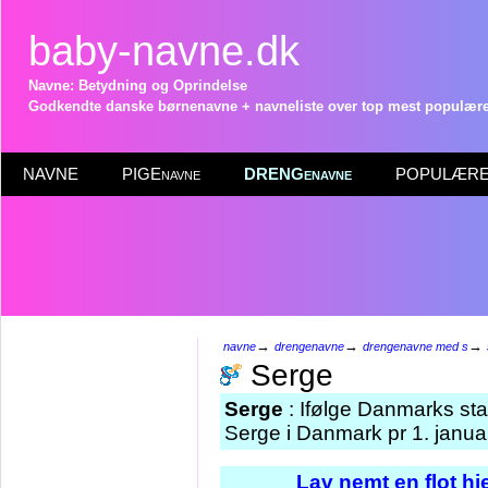
baby-navne.dk
Navne: Betydning og Oprindelse
Godkendte danske børnenavne + navneliste over top mest populære 
NAVNE
PIGEnavne
DRENGenavne
POPULÆRE 
→
→
→
navne
drengenavne
drengenavne med s
Serge
Serge
: Ifølge Danmarks sta
Serge i Danmark pr 1. janua
Lav nemt en flot h