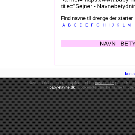
Find navne til drenge der starter
A
B
C
D
E
F
G
H
I
J
K
L
M
NAVN - BET
konta
Navne-databasen er kompileret ud fra
navnesider
på nettet 
•
baby-navne.dk
: Godkendte danske
navne til bør