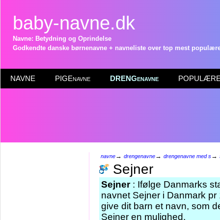
baby-navne.dk
Navne: Betydning og Oprindelse
Godkendte danske børnenavne + navneliste over top mest populære 
NAVNE
PIGEnavne
DRENGenavne
POPULÆRE 
→
→
→
navne
drengenavne
drengenavne med s
Sejner
Sejner
: Ifølge Danmarks sta
navnet Sejner i Danmark pr 
give dit barn et navn, som de
Sejner en mulighed.