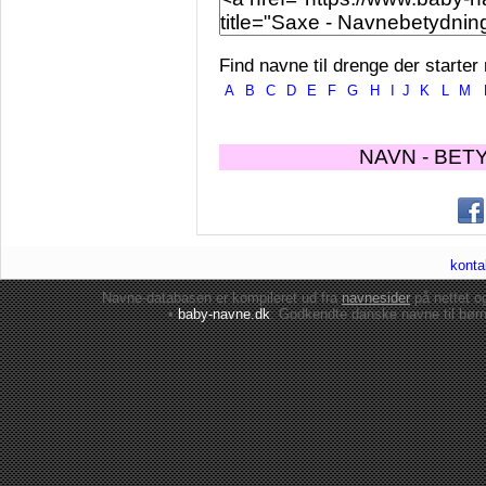
Find navne til drenge der starter
A
B
C
D
E
F
G
H
I
J
K
L
M
NAVN - BET
konta
Navne-databasen er kompileret ud fra
navnesider
på nettet 
•
baby-navne.dk
: Godkendte danske
navne til bør