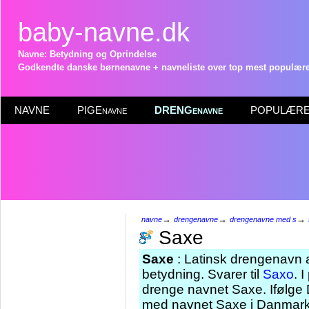
baby-navne.dk
Navne: Betydning og Oprindelse
Godkendte danske børnenavne + navneliste over top mest populære 
NAVNE
PIGEnavne
DRENGenavne
POPULÆRE 
→
→
→
navne
drengenavne
drengenavne med s
Saxe
Saxe
: Latinsk drengenavn a
betydning. Svarer til
Saxo
. 
drenge navnet Saxe. Ifølge 
med navnet Saxe i Danmark 