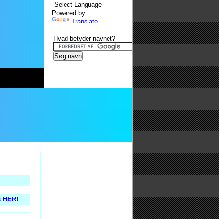
Powered by
Translate
Hvad betyder navnet?
s HER!