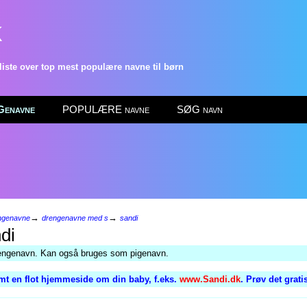
k
ste over top mest populære navne til børn
enavne
POPULÆRE navne
SØG navn
→
→
ngenavne
drengenavne med s
sandi
di
engenavn. Kan også bruges som pigenavn.
mt en flot hjemmeside om din baby, f.eks.
www.Sandi.dk
. Prøv det grati