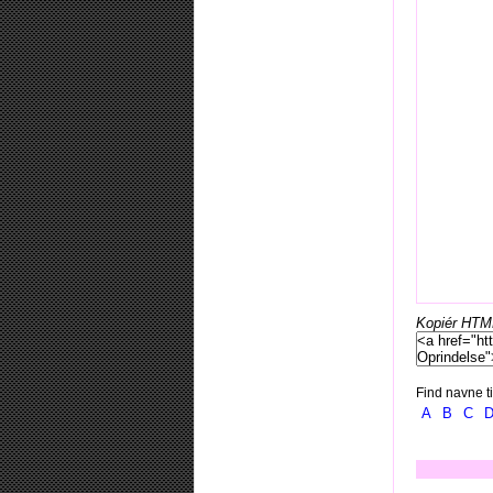
Kopiér HTML-
Find navne ti
A
B
C