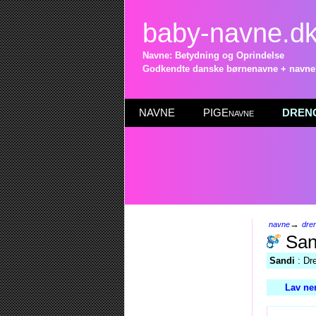
baby-navne.d
Navne: Betydning og Oprindelse
Godkendte danske børnenavne + navneli
NAVNE
PIGEnavne
DRENG
→
navne
dre
San
Sandi
: Dr
Lav ne