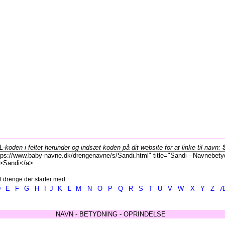
koden i feltet herunder og indsæt koden på dit website for at linke til navn:
l drenge der starter med:
D
E
F
G
H
I
J
K
L
M
N
O
P
Q
R
S
T
U
V
W
X
Y
Z
NAVN - BETYDNING - OPRINDELSE