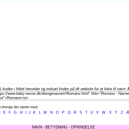
koden i feltet herunder og indsæt koden på dit website for at linke til navn:
l drenge der starter med:
D
E
F
G
H
I
J
K
L
M
N
O
P
Q
R
S
T
U
V
W
X
Y
Z
NAVN - BETYDNING - OPRINDELSE