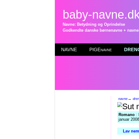
baby-navne.d
Navne: Betydning og Oprindelse
Godkendte danske børnenavne + navneli
NAVNE
PIGEnavne
DRENG
→
navne
dre
Romano
: 
januar 2008
Lav nemt