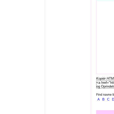
Kopiér HTML-
Find navne ti
A
B
C