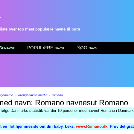
k
ste over top mest populære navne til børn
enavne
POPULÆRE navne
SØG navn
→
→
ngenavne
drengenavne med r
romano
Romano
Ifølge Danmarks statistik var der 10 personer med navnet Romano i Danmark 
.
 en flot hjemmeside om din baby, f.eks.
www.Romano.dk
. Prøv det gra