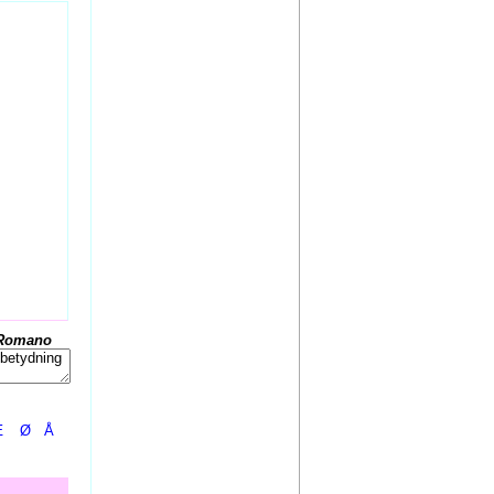
Romano
Æ
Ø
Å