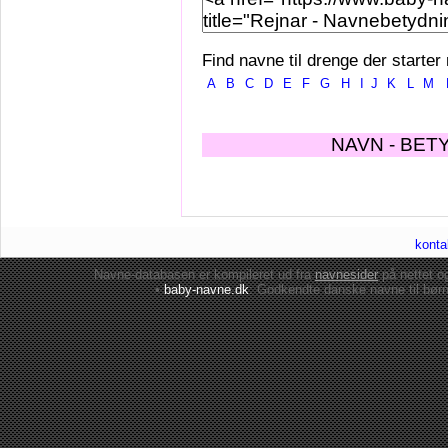
Find navne til drenge der starter
A
B
C
D
E
F
G
H
I
J
K
L
M
NAVN - BET
konta
Navne-databasen er kompileret ud fra
navnesider
på nettet 
•
baby-navne.dk
: Godkendte danske
navne til bør