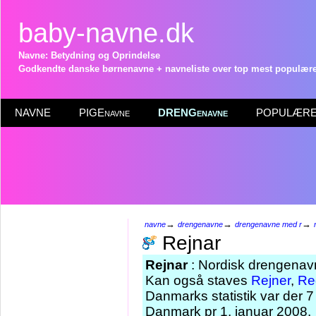
baby-navne.dk
Navne: Betydning og Oprindelse
Godkendte danske børnenavne + navneliste over top mest populære 
NAVNE
PIGEnavne
DRENGenavne
POPULÆRE 
→
→
→
navne
drengenavne
drengenavne med r
Rejnar
Rejnar
: Nordisk drengenavn,
Kan også staves
Rejner
,
Re
Danmarks statistik var der 
Danmark pr 1. januar 2008.