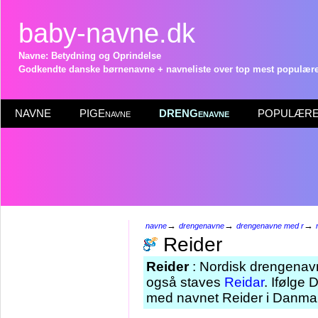
baby-navne.dk
Navne: Betydning og Oprindelse
Godkendte danske børnenavne + navneliste over top mest populære 
NAVNE
PIGEnavne
DRENGenavne
POPULÆRE 
→
→
→
navne
drengenavne
drengenavne med r
Reider
Reider
: Nordisk drengenav
også staves
Reidar
. Ifølge 
med navnet Reider i Danmar