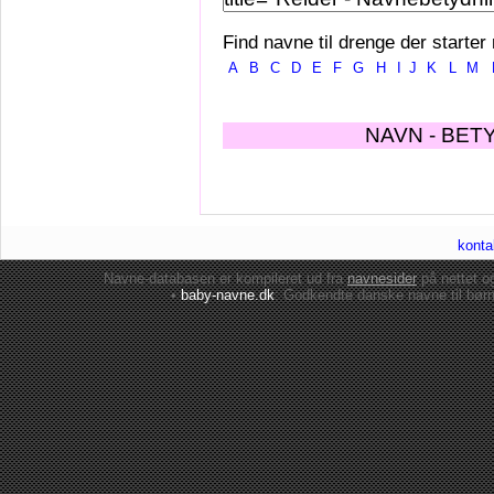
Find navne til drenge der starter
A
B
C
D
E
F
G
H
I
J
K
L
M
NAVN - BET
konta
Navne-databasen er kompileret ud fra
navnesider
på nettet 
•
baby-navne.dk
: Godkendte danske
navne til bør