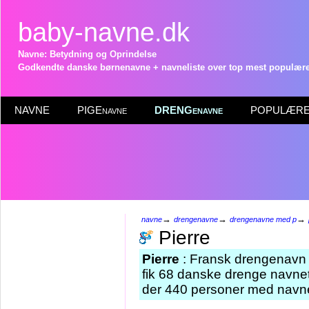
baby-navne.dk
Navne: Betydning og Oprindelse
Godkendte danske børnenavne + navneliste over top mest populære 
NAVNE
PIGEnavne
DRENGenavne
POPULÆRE 
→
→
→
navne
drengenavne
drengenavne med p
Pierre
Pierre
: Fransk drengenavn 
fik 68 danske drenge navnet 
der 440 personer med navnet