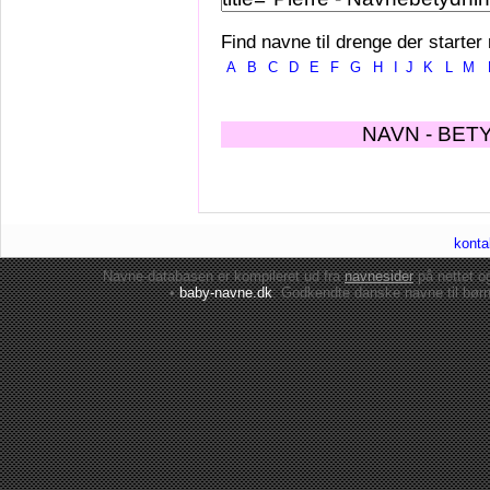
Find navne til drenge der starter
A
B
C
D
E
F
G
H
I
J
K
L
M
NAVN - BET
konta
Navne-databasen er kompileret ud fra
navnesider
på nettet 
•
baby-navne.dk
: Godkendte danske
navne til bør