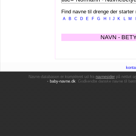
Find navne til drenge der starter
A
B
C
D
E
F
G
H
I
J
K
L
M
NAVN - BET
konta
Navne-databasen er kompileret ud fra
navnesider
på nettet 
•
baby-navne.dk
: Godkendte danske
navne til bør