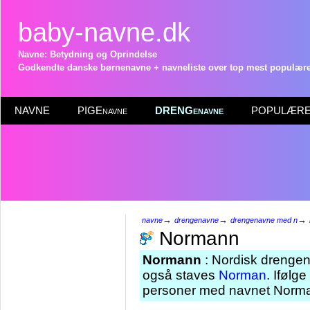
baby-navne.dk
Navne: Betydning og Oprindelse
Godkendte danske børnenavne + navneliste over top mest populære 
NAVNE
PIGEnavne
DRENGenavne
POPULÆRE 
→
→
→
navne
drengenavne
drengenavne med n
Normann
Normann
: Nordisk drengen
også staves
Norman
. Ifølg
personer med navnet Norman