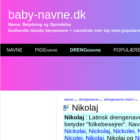
baby-navne.dk
Navne: Betydning og Oprindelse
Godkendte danske børnenavne + navneliste over top mest populære 
NAVNE
PIGEnavne
DRENGenavne
POPULÆRE 
→
→
→
navne
drengenavne
drengenavne med n
Nikolaj
Nikolaj
: Latinsk drengenavn
betyder "folkebesejrer". Na
Nickolai
,
Nickolaj
,
Nickolei
,
Nicolej
,
Nikolai
, Nikolaj og
N