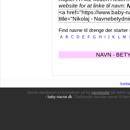
website for at linke til navn:
N
Find navne til drenge der starter
A
B
C
D
E
F
G
H
I
J
K
L
M
NAVN - BET
konta
Navne-databasen er kompileret ud fra
navnesider
på nettet 
•
baby-navne.dk
: Godkendte danske
navne til bør