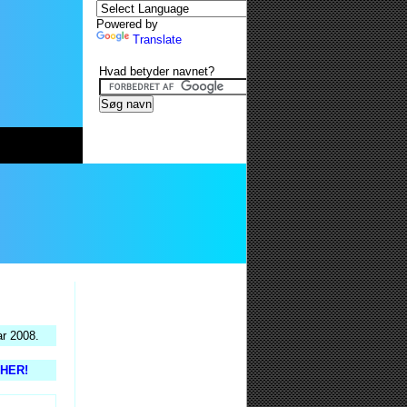
Powered by
Translate
Hvad betyder navnet?
ar 2008.
s HER!