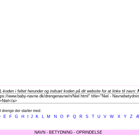
koden i feltet herunder og indsæt koden på dit website for at linke til navn:
l drenge der starter med:
D
E
F
G
H
I
J
K
L
M
N
O
P
Q
R
S
T
U
V
W
X
Y
Z
NAVN - BETYDNING - OPRINDELSE