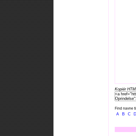
Kopiér HTML-
Find navne ti
A
B
C