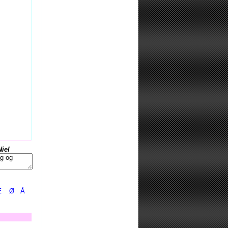
Niel
Æ
Ø
Å