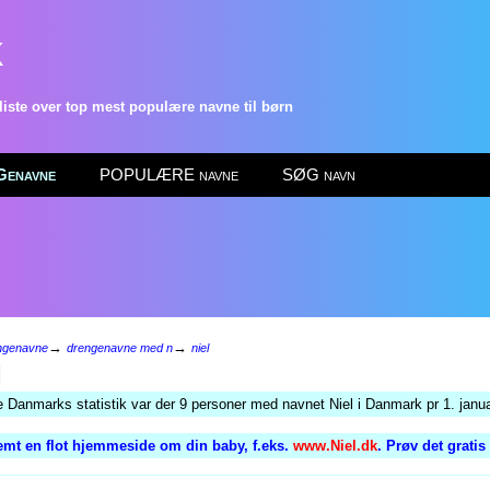
k
ste over top mest populære navne til børn
enavne
POPULÆRE navne
SØG navn
→
→
ngenavne
drengenavne med n
niel
l
e Danmarks statistik var der 9 personer med navnet Niel i Danmark pr 1. janu
emt en flot hjemmeside om din baby, f.eks.
www.Niel.dk
. Prøv det grati