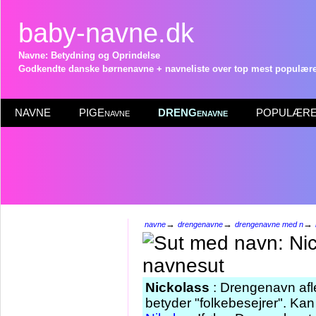
baby-navne.dk
Navne: Betydning og Oprindelse
Godkendte danske børnenavne + navneliste over top mest populære 
NAVNE
PIGEnavne
DRENGenavne
POPULÆRE 
→
→
→
navne
drengenavne
drengenavne med n
Nickolass
: Drengenavn afl
betyder "folkebesejrer". Ka