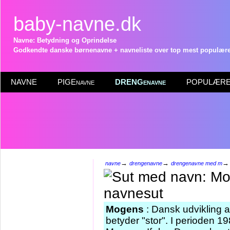
baby-navne.dk
Navne: Betydning og Oprindelse
Godkendte danske børnenavne + navneliste over top mest populære 
NAVNE
PIGEnavne
DRENGenavne
POPULÆRE 
→
→
navne
drengenavne
drengenavne med m
Mogens
: Dansk udvikling a
betyder "stor". I perioden 