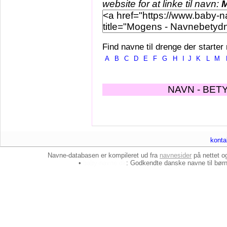
website for at linke til navn:
Find navne til drenge der starter
A
B
C
D
E
F
G
H
I
J
K
L
M
NAVN - BET
konta
Navne-databasen er kompileret ud fra
navnesider
på nettet 
•
baby-navne.dk
: Godkendte danske
navne til bør