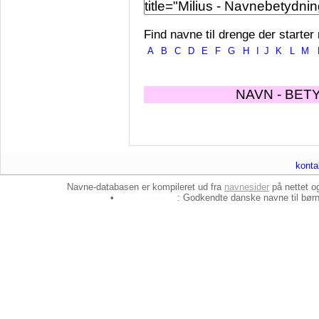
Find navne til drenge der starter
A
B
C
D
E
F
G
H
I
J
K
L
M
NAVN - BET
konta
Navne-databasen er kompileret ud fra
navnesider
på nettet 
•
baby-navne.dk
: Godkendte danske
navne til bør