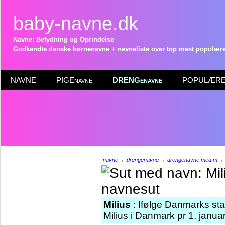
baby-navne.dk
Navne: Betydning og Oprindelse
Godkendte danske børnenavne + navneliste over top mest populære 
NAVNE
PIGEnavne
DRENGenavne
POPULÆRE 
→
→
navne
drengenavne
drengenavne med m
Milius
: Ifølge Danmarks sta
Milius i Danmark pr 1. janua