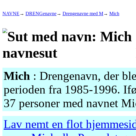
NAVNE
→
DRENGenavne
→
Drengenavne med M
→
Mich
Mich
: Drengenavn, der ble
perioden fra 1985-1996. Ifø
37 personer med navnet Mic
Lav nemt en flot hjemmesid