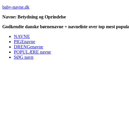
baby-navne.dk
Navne: Betydning og Oprindelse
Godkendte danske børnenavne + navneliste over top mest populæ
NAVNE
PIGEnavne
DRENGenavne
POPULÆRE navne
SØG navn