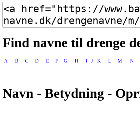
Find navne til drenge d
A
B
C
D
E
F
G
H
I
J
K
L
M
N
Navn - Betydning - Opr