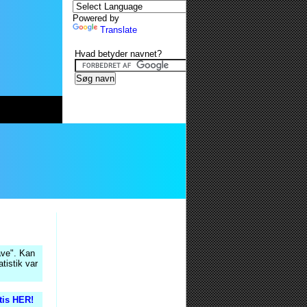
Powered by
Translate
Hvad betyder navnet?
ave". Kan
tistik var
atis HER!