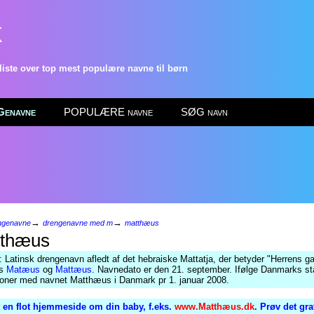
k
ste over top mest populære navne til børn
enavne
POPULÆRE navne
SØG navn
→
→
ngenavne
drengenavne med m
matthæus
thæus
: Latinsk drengenavn afledt af det hebraiske Mattatja, der betyder "Herrens g
es
Matæus
og
Mattæus
. Navnedato er den 21. september. Ifølge Danmarks sta
soner med navnet Matthæus i Danmark pr 1. januar 2008.
 en flot hjemmeside om din baby, f.eks.
www.Matthæus.dk
. Prøv det gr