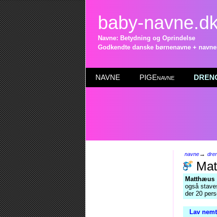
baby-navne.d
Navne: Betydning og Oprindelse
Godkendte danske børnenavne + navneli
NAVNE
PIGEnavne
DRENG
→
navne
dre
Mat
Matthæus
også stav
der 20 per
Lav nemt