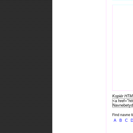
Kopiér HTML-
Find navne ti
A
B
C