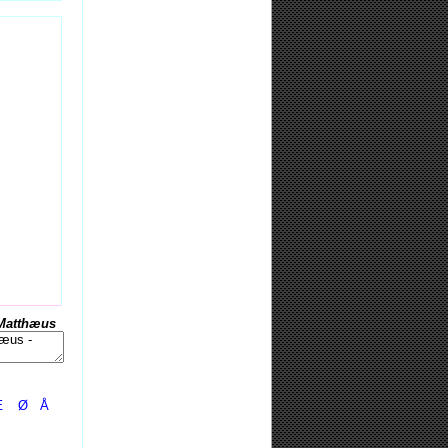
Matthæus
Æ
Ø
Å