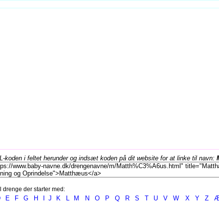
koden i feltet herunder og indsæt koden på dit website for at linke til navn:
l drenge der starter med:
D
E
F
G
H
I
J
K
L
M
N
O
P
Q
R
S
T
U
V
W
X
Y
Z