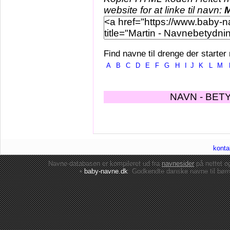
website for at linke til navn:
M
Find navne til drenge der starter
A
B
C
D
E
F
G
H
I
J
K
L
M
NAVN - BET
konta
Navne-databasen er kompileret ud fra
navnesider
på nettet 
•
baby-navne.dk
: Godkendte danske
navne til bør