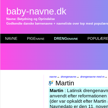
baby-navne.dk
Navne: Betydning og Oprindelse
Godkendte danske børnenavne + navneliste over top mest populære 
NAVNE
PIGEnavne
DRENGenavne
POPULÆRE 
→
→
navne
drengenavne
drengenavne med m
Martin
Martin
: Latinsk drengenavn,
anvendt efter reformationen 
(der var opkaldt efter Marti
Navnedato er den 11. novem