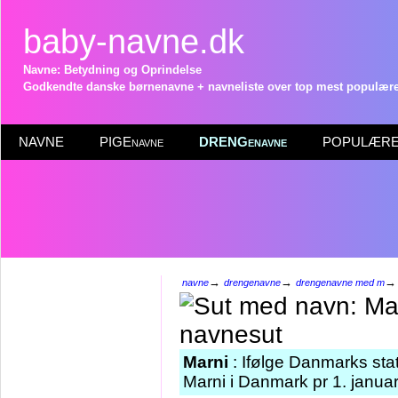
baby-navne.dk
Navne: Betydning og Oprindelse
Godkendte danske børnenavne + navneliste over top mest populære 
NAVNE
PIGEnavne
DRENGenavne
POPULÆRE 
→
→
navne
drengenavne
drengenavne med m
Marni
: Ifølge Danmarks sta
Marni i Danmark pr 1. janua