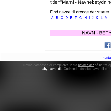
Find navne til drenge der starter
A
B
C
D
E
F
G
H
I
J
K
L
M
NAVN - BET
konta
Navne-databasen er kompileret ud fra
navnesider
på nettet 
•
baby-navne.dk
: Godkendte danske
navne til bør