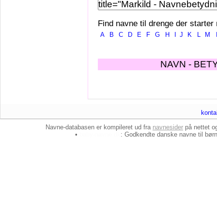
Find navne til drenge der starter
A
B
C
D
E
F
G
H
I
J
K
L
M
NAVN - BET
konta
Navne-databasen er kompileret ud fra
navnesider
på nettet 
•
baby-navne.dk
: Godkendte danske
navne til bør