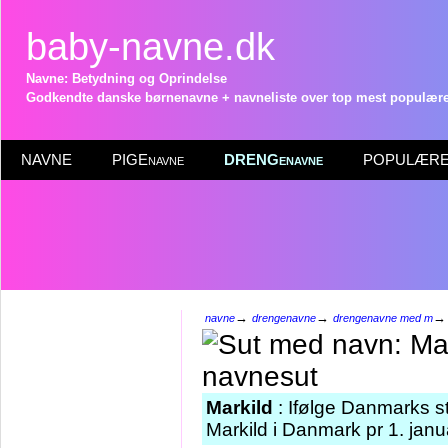
baby-navne.dk
Navne: Betydning og Oprindelse
Godkendte danske børnenavne + navneliste over top mest populære 
NAVNE
PIGEnavne
DRENGenavne
POPULÆRE 
→
→
navne
drengenavne
drengenavne med m
Markild
: Ifølge Danmarks st
Markild i Danmark pr 1. janu