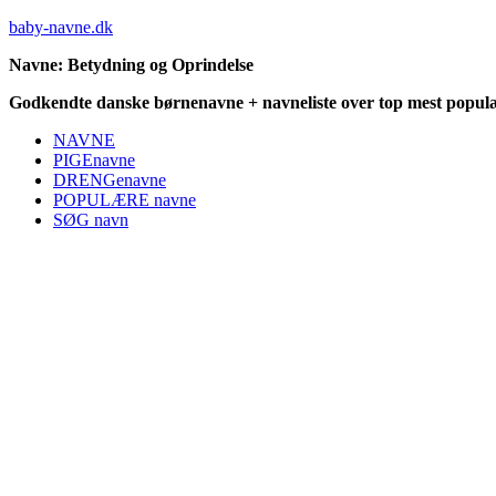
baby-navne.dk
Navne: Betydning og Oprindelse
Godkendte danske børnenavne + navneliste over top mest populæ
NAVNE
PIGEnavne
DRENGenavne
POPULÆRE navne
SØG navn