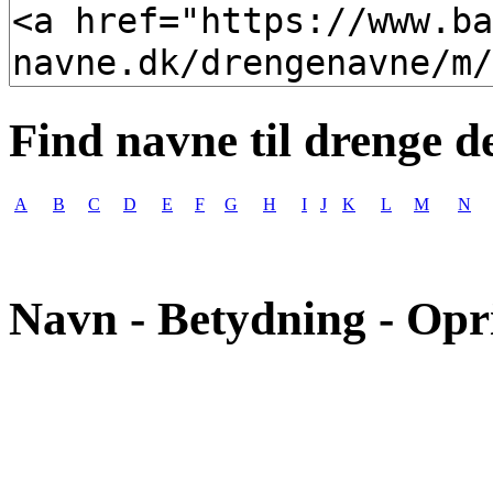
Find navne til drenge d
A
B
C
D
E
F
G
H
I
J
K
L
M
N
Navn - Betydning - Opr