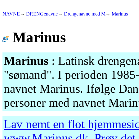
NAVNE
→
DRENGenavne
→
Drengenavne med M
→
Marinus
Marinus
Marinus
: Latinsk drengen
"sømand". I perioden 1985
navnet Marinus. Ifølge Danm
personer med navnet Marinu
Lav nemt en flot hjemmesid
www.Marinus.dk
. Prøv det