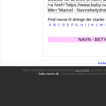
Find navne til drenge der starter
A
B
C
D
E
F
G
H
I
J
K
L
M
NAVN - BET
konta
Navne-databasen er kompileret ud fra
navnesider
på nettet 
•
baby-navne.dk
: Godkendte danske
navne til bør