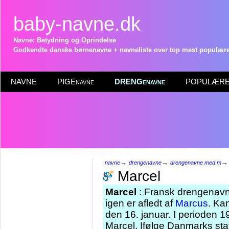
baby-navne.dk
Navne: Betydning og Oprindelse
Godkendte danske børnenavne + navneliste over top mest populære 
NAVNE
PIGEnavne
DRENGenavne
POPULÆRE 
→
→
navne
drengenavne
drengenavne med m
Marcel
Marcel
: Fransk drengenavn 
igen er afledt af
Marcus
. Ka
den 16. januar. I perioden 
Marcel. Ifølge Danmarks sta