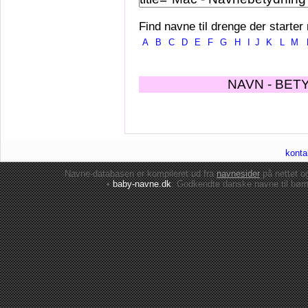
Find navne til drenge der starter
A
B
C
D
E
F
G
H
I
J
K
L
M
NAVN - BET
konta
Navne-databasen er kompileret ud fra
navnesider
på nettet 
•
baby-navne.dk
: Godkendte danske
navne til bør