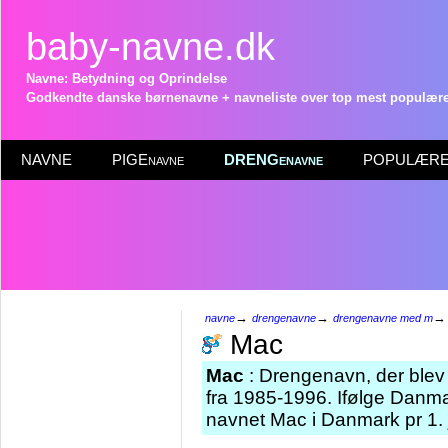
baby-navne.dk
Navne: Betydning og Oprindelse
Godkendte danske børnenavne + navneliste over top mest populære 
NAVNE
PIGEnavne
DRENGenavne
POPULÆRE 
→
→
navne
drengenavne
drengenavne med m
Mac
Mac
: Drengenavn, der blev 
fra 1985-1996. Ifølge Danma
navnet Mac i Danmark pr 1.