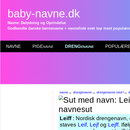
baby-navne.dk
Navne: Betydning og Oprindelse
Godkendte danske børnenavne + navneliste over top mest populære 
NAVNE
PIGEnavne
DRENGenavne
POPULÆRE 
→
→
→
navne
drengenavne
drengenavne med l
l
Leiff
: Nordisk drengenavn, 
staves
Leif
,
Lejf
og
Lejff
. If