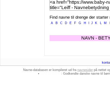
Find navne til drenge der starter
A
B
C
D
E
F
G
H
I
J
K
L
M
NAVN - BET
konta
Navne-databasen er kompileret ud fra
navnesider
på nettet 
•
baby-navne.dk
: Godkendte danske
navne til bør