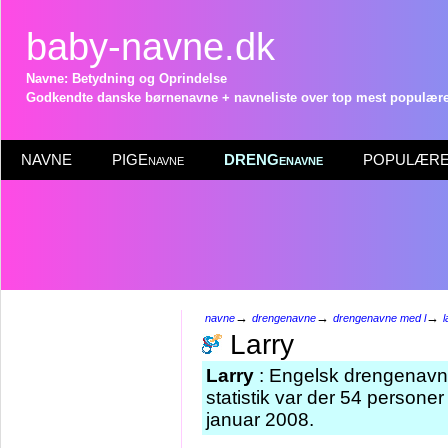
baby-navne.dk
Navne: Betydning og Oprindelse
Godkendte danske børnenavne + navneliste over top mest populære 
NAVNE
PIGEnavne
DRENGenavne
POPULÆRE 
→
→
→
navne
drengenavne
drengenavne med l
l
Larry
Larry
: Engelsk drengenavn 
statistik var der 54 persone
januar 2008.