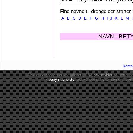
Find navne til drenge der starter
A
B
C
D
E
F
G
H
I
J
K
L
M
NAVN - BET
konta
Navne-databasen er kompileret ud fra
navnesider
på nettet 
•
baby-navne.dk
: Godkendte danske
navne til bør