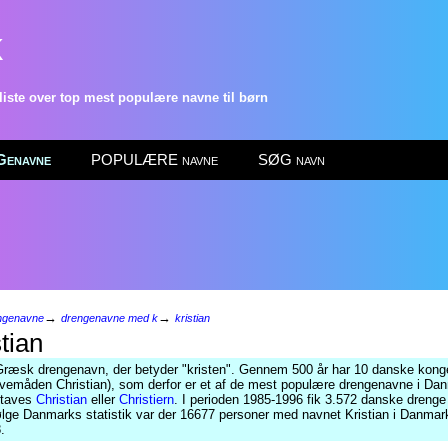
k
ste over top mest populære navne til børn
enavne
POPULÆRE navne
SØG navn
→
→
ngenavne
drengenavne med k
kristian
tian
Græsk drengenavn, der betyder "kristen". Gennem 500 år har 10 danske konge
avemåden Christian), som derfor er et af de mest populære drengenavne i Da
staves
Christian
eller
Christiern
. I perioden 1985-1996 fik 3.572 danske drenge
følge Danmarks statistik var der 16677 personer med navnet Kristian i Danmark
.