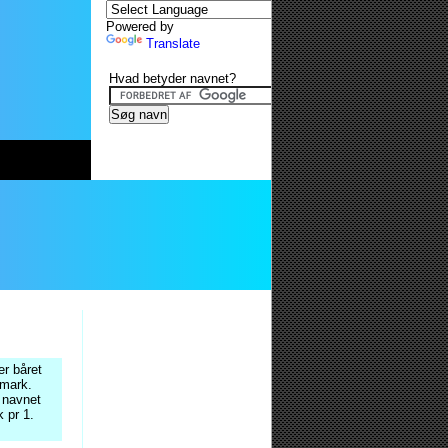
Powered by
Translate
Hvad betyder navnet?
r båret
nmark.
 navnet
 pr 1.