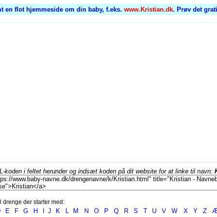
t en flot hjemmeside om din baby, f.eks.
www.Kristian.dk
. Prøv det grat
koden i feltet herunder og indsæt koden på dit website for at linke til navn:
l drenge der starter med:
D
E
F
G
H
I
J
K
L
M
N
O
P
Q
R
S
T
U
V
W
X
Y
Z