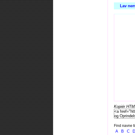
Lav nem
Kopiér HTML-
Find navne ti
A
B
C