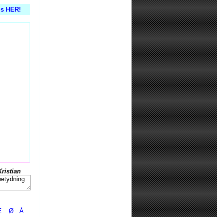
is HER!
Kristian
Æ
Ø
Å