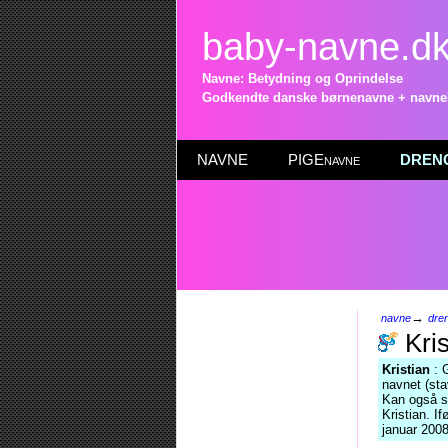
baby-navne.d
Navne: Betydning og Oprindelse
Godkendte danske børnenavne + navneli
NAVNE
PIGEnavne
DRENG
→
navne
dre
Kris
Kristian
: 
navnet (st
Kan også 
Kristian. I
januar 2008