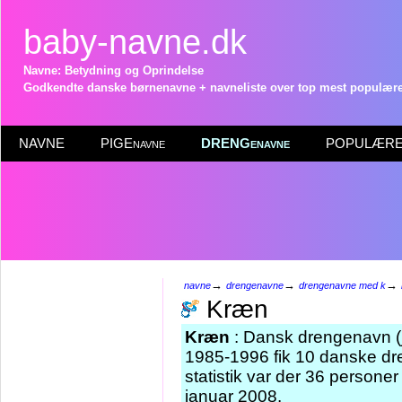
baby-navne.dk
Navne: Betydning og Oprindelse
Godkendte danske børnenavne + navneliste over top mest populære 
NAVNE
PIGEnavne
DRENGenavne
POPULÆRE 
→
→
→
navne
drengenavne
drengenavne med k
Kræn
Kræn
: Dansk drengenavn (jy
1985-1996 fik 10 danske dr
statistik var der 36 person
januar 2008.