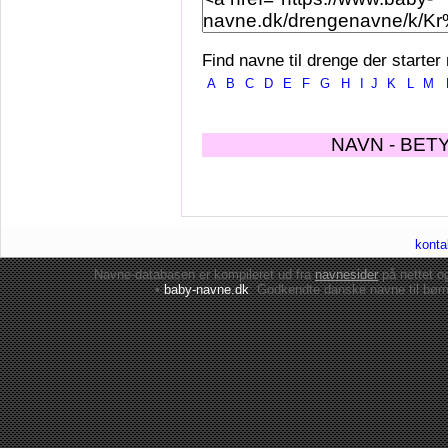
Find navne til drenge der starter
A
B
C
D
E
F
G
H
I
J
K
L
M
NAVN - BET
konta
Navne-databasen er kompileret ud fra
navnesider
på nettet 
•
baby-navne.dk
: Godkendte danske
navne til bør