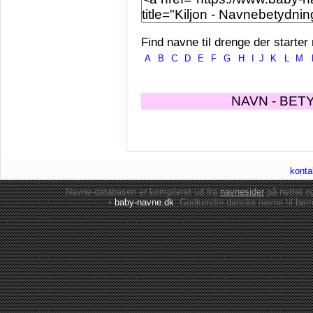
Find navne til drenge der starter
A
B
C
D
E
F
G
H
I
J
K
L
M
NAVN - BET
konta
Navne-databasen er kompileret ud fra
navnesider
på nettet 
•
baby-navne.dk
: Godkendte danske
navne til bør