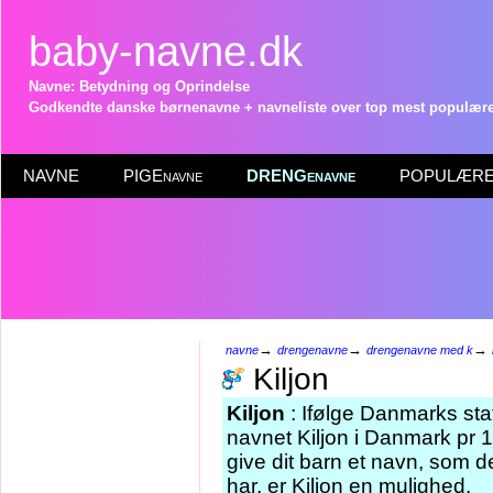
baby-navne.dk
Navne: Betydning og Oprindelse
Godkendte danske børnenavne + navneliste over top mest populære 
NAVNE
PIGEnavne
DRENGenavne
POPULÆRE 
→
→
→
navne
drengenavne
drengenavne med k
Kiljon
Kiljon
: Ifølge Danmarks sta
navnet Kiljon i Danmark pr 1
give dit barn et navn, som d
har, er Kiljon en mulighed.