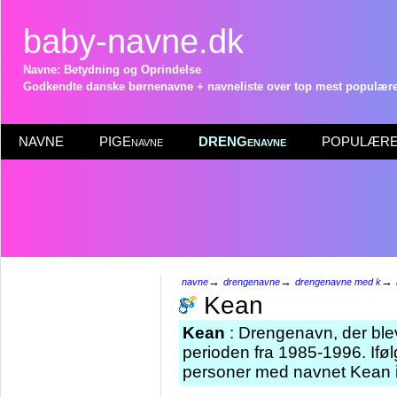
baby-navne.dk
Navne: Betydning og Oprindelse
Godkendte danske børnenavne + navneliste over top mest populære 
NAVNE
PIGEnavne
DRENGenavne
POPULÆRE 
→
→
→
navne
drengenavne
drengenavne med k
Kean
Kean
: Drengenavn, der blev
perioden fra 1985-1996. Iføl
personer med navnet Kean i