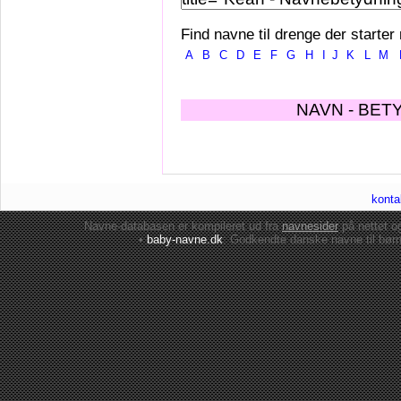
Find navne til drenge der starter
A
B
C
D
E
F
G
H
I
J
K
L
M
NAVN - BET
konta
Navne-databasen er kompileret ud fra
navnesider
på nettet 
•
baby-navne.dk
: Godkendte danske
navne til bør