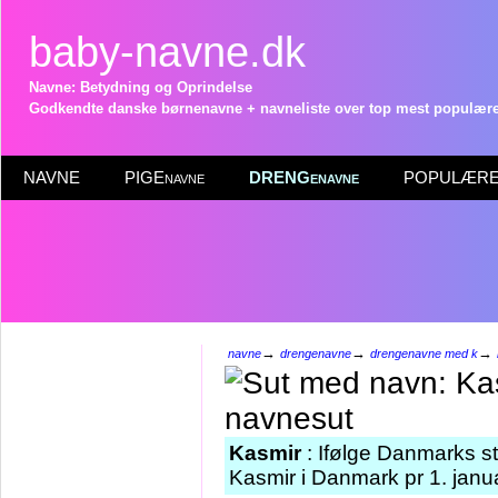
baby-navne.dk
Navne: Betydning og Oprindelse
Godkendte danske børnenavne + navneliste over top mest populære 
NAVNE
PIGEnavne
DRENGenavne
POPULÆRE 
→
→
→
navne
drengenavne
drengenavne med k
Kasmir
: Ifølge Danmarks st
Kasmir i Danmark pr 1. janu