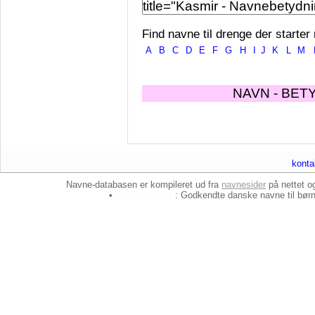
Find navne til drenge der starter
A
B
C
D
E
F
G
H
I
J
K
L
M
NAVN - BET
konta
Navne-databasen er kompileret ud fra
navnesider
på nettet 
•
baby-navne.dk
: Godkendte danske
navne til bør