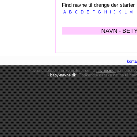
Find navne til drenge der starter
A
B
C
D
E
F
G
H
I
J
K
L
M
NAVN - BET
konta
Navne-databasen er kompileret ud fra
navnesider
på nettet 
•
baby-navne.dk
: Godkendte danske
navne til bør