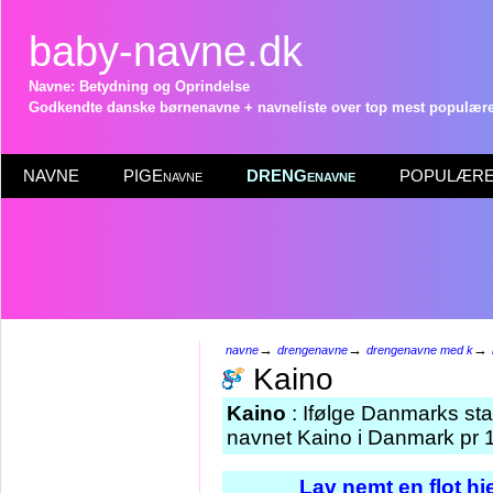
baby-navne.dk
Navne: Betydning og Oprindelse
Godkendte danske børnenavne + navneliste over top mest populære 
NAVNE
PIGEnavne
DRENGenavne
POPULÆRE 
→
→
→
navne
drengenavne
drengenavne med k
Kaino
Kaino
: Ifølge Danmarks sta
navnet Kaino i Danmark pr 1
Lav nemt en flot h