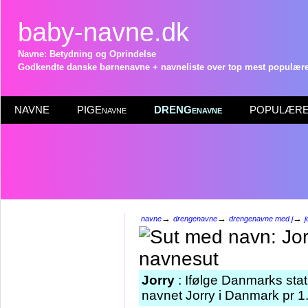
baby-navne.dk
Navne: Betydning og Oprindelse
Godkendte danske børnenavne + navneliste over top mest populære 
NAVNE
PIGEnavne
DRENGenavne
POPULÆRE 
→
→
→
navne
drengenavne
drengenavne med j
j
Jorry
: Ifølge Danmarks stat
navnet Jorry i Danmark pr 1