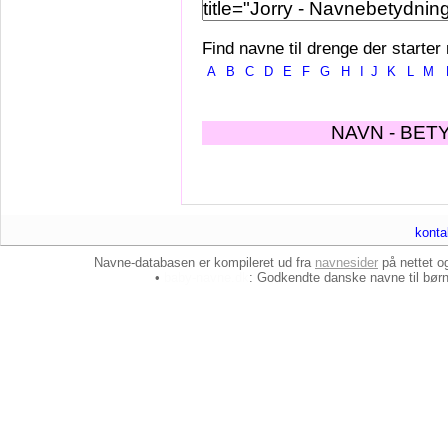
Find navne til drenge der starter
A
B
C
D
E
F
G
H
I
J
K
L
M
NAVN - BET
konta
Navne-databasen er kompileret ud fra
navnesider
på nettet 
•
baby-navne.dk
: Godkendte danske
navne til bør