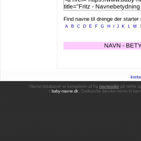
Find navne til drenge der starter
A
B
C
D
E
F
G
H
I
J
K
L
M
NAVN - BET
konta
Navne-databasen er kompileret ud fra
navnesider
på nettet 
•
baby-navne.dk
: Godkendte danske
navne til bør