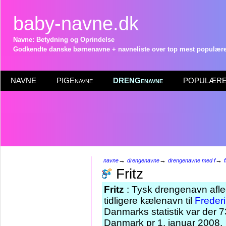
baby-navne.dk
Navne: Betydning og Oprindelse
Godkendte danske børnenavne + navneliste over top mest populære 
NAVNE
PIGEnavne
DRENGenavne
POPULÆRE 
→
→
→
navne
drengenavne
drengenavne med f
f
Fritz
Fritz
: Tysk drengenavn afle
tidligere kælenavn til
Freder
Danmarks statistik var der 7
Danmark pr 1. januar 2008.