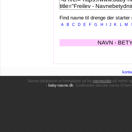
Find navne til drenge der starter
A
B
C
D
E
F
G
H
I
J
K
L
M
NAVN - BET
konta
Navne-databasen er kompileret ud fra
navnesider
på nettet 
•
baby-navne.dk
: Godkendte danske
navne til bør