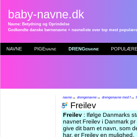
baby-navne.dk
Navne: Betydning og Oprindelse
Godkendte danske børnenavne + navneliste over top mest populære 
NAVNE
PIGEnavne
DRENGenavne
POPULÆRE 
→
→
→
navne
drengenavne
drengenavne med f
Freilev
Freilev
: Ifølge Danmarks st
navnet Freilev i Danmark pr 
give dit barn et navn, som d
har, er Freilev en mulighed.