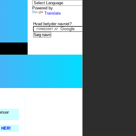
Powered by
Translate
Hvad betyder navnet?
anuar
s HER!