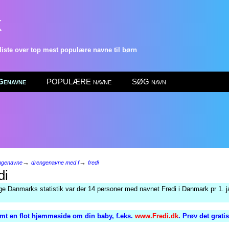
k
ste over top mest populære navne til børn
enavne
POPULÆRE navne
SØG navn
→
→
ngenavne
drengenavne med f
fredi
di
lge Danmarks statistik var der 14 personer med navnet Fredi i Danmark pr 1. j
mt en flot hjemmeside om din baby, f.eks.
www.Fredi.dk
. Prøv det grati