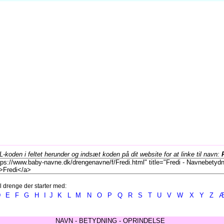
koden i feltet herunder og indsæt koden på dit website for at linke til navn:
l drenge der starter med:
D
E
F
G
H
I
J
K
L
M
N
O
P
Q
R
S
T
U
V
W
X
Y
Z
NAVN - BETYDNING - OPRINDELSE