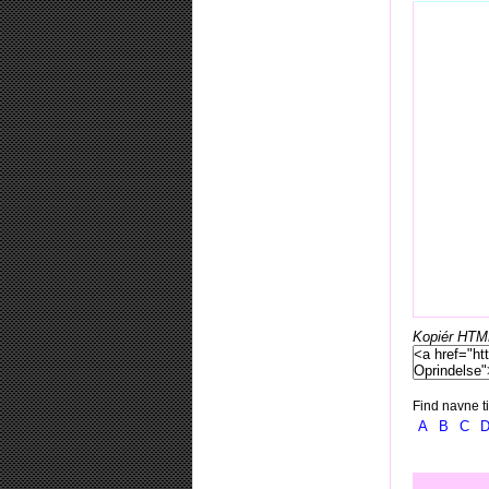
Kopiér HTML-
Find navne ti
A
B
C