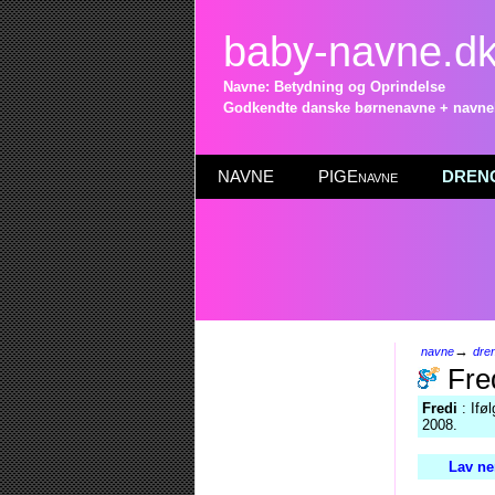
baby-navne.d
Navne: Betydning og Oprindelse
Godkendte danske børnenavne + navneli
NAVNE
PIGEnavne
DRENG
→
navne
dre
Fre
Fredi
: Ifø
2008.
Lav ne