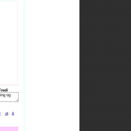
Fredi
Æ
Ø
Å