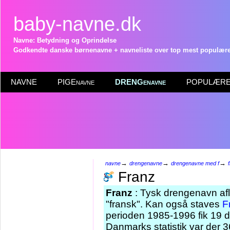
baby-navne.dk
Navne: Betydning og Oprindelse
Godkendte danske børnenavne + navneliste over top mest populære 
NAVNE
PIGEnavne
DRENGenavne
POPULÆRE 
→
→
→
navne
drengenavne
drengenavne med f
Franz
Franz
: Tysk drengenavn afl
"fransk". Kan også staves
F
perioden 1985-1996 fik 19 
Danmarks statistik var der 