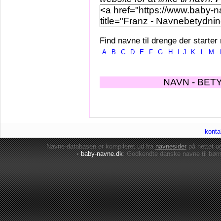
Find navne til drenge der starter
A
B
C
D
E
F
G
H
I
J
K
L
M
NAVN - BET
konta
Navne-databasen er kompileret ud fra
navnesider
på nettet 
•
baby-navne.dk
: Godkendte danske
navne til bør