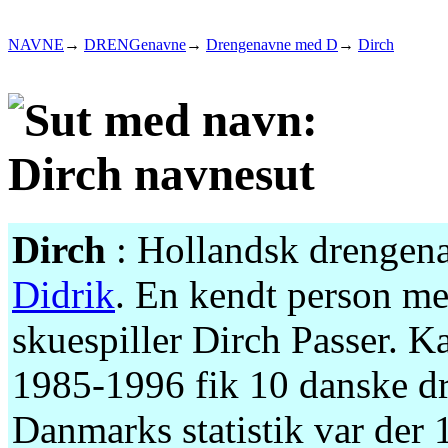
NAVNE
→
DRENGenavne
→
Drengenavne med D
→
Dirch
Dirch
: Hollandsk drengenav
Didrik
. En kendt person me
skuespiller Dirch Passer. K
1985-1996 fik 10 danske dr
Danmarks statistik var der