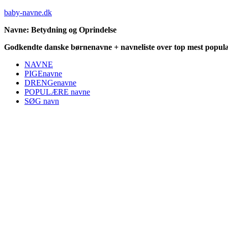
baby-navne.dk
Navne: Betydning og Oprindelse
Godkendte danske børnenavne + navneliste over top mest populæ
NAVNE
PIGEnavne
DRENGenavne
POPULÆRE navne
SØG navn