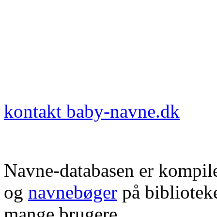
kontakt baby-navne.dk
Navne-databasen er kompile
og
navnebøger
på bibliotek
mange brugere.