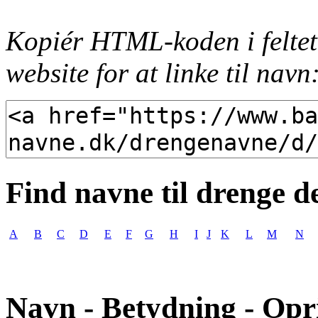
Kopiér HTML-koden i feltet
website for at linke til navn
Find navne til drenge d
A
B
C
D
E
F
G
H
I
J
K
L
M
N
Navn - Betydning - Opr