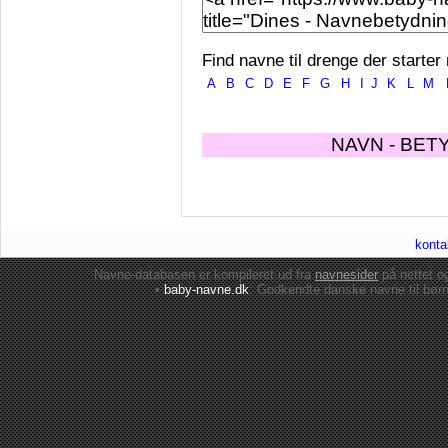
Find navne til drenge der starter
A
B
C
D
E
F
G
H
I
J
K
L
M
NAVN - BET
konta
Navne-databasen er kompileret ud fra
navnesider
på nettet 
•
baby-navne.dk
: Godkendte danske
navne til bør