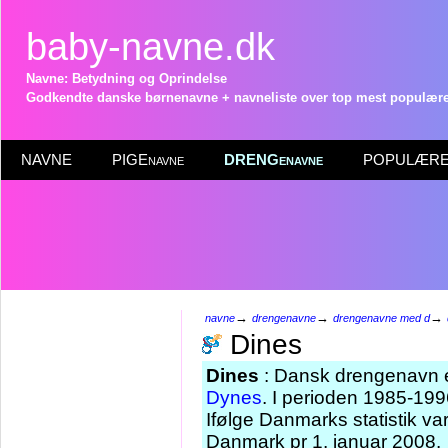
baby-navne.dk
Navne: Betydning og Oprindelse
Godkendte danske børnenavne + navneliste over top mest populære 
NAVNE
PIGEnavne
DRENGenavne
POPULÆRE 
→
→
→
navne
drengenavne
drengenavne med d
Dines
Dines
: Dansk drengenavn ef
Dynes
. I perioden 1985-19
Ifølge Danmarks statistik v
Danmark pr 1. januar 2008.