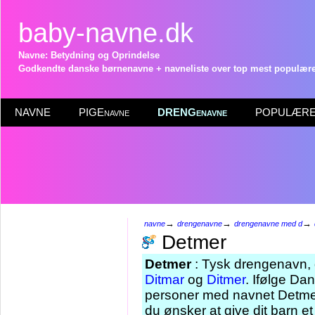
baby-navne.dk
Navne: Betydning og Oprindelse
Godkendte danske børnenavne + navneliste over top mest populære 
NAVNE
PIGEnavne
DRENGenavne
POPULÆRE 
→
→
→
navne
drengenavne
drengenavne med d
Detmer
Detmer
: Tysk drengenavn, de
Ditmar
og
Ditmer
. Ifølge Dan
personer med navnet Detmer
du ønsker at give dit barn 