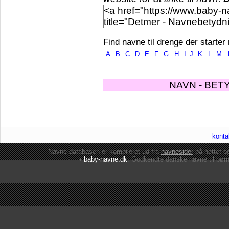
Find navne til drenge der starter
A
B
C
D
E
F
G
H
I
J
K
L
M
NAVN - BET
konta
Navne-databasen er kompileret ud fra
navnesider
på nettet 
•
baby-navne.dk
: Godkendte danske
navne til bør