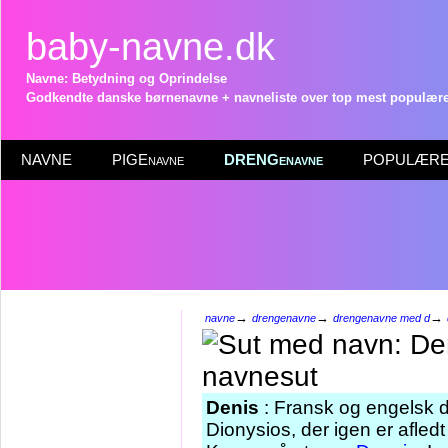
baby-navne.dk
Navne: Betydning og Oprindelse
Godkendte danske børnenavne + navneliste over top mest populære 
NAVNE
PIGEnavne
DRENGenavne
POPULÆRE 
→
→
→
navne
drengenavne
drengenavne med d
Denis
: Fransk og engelsk 
Dionysios, der igen er afle