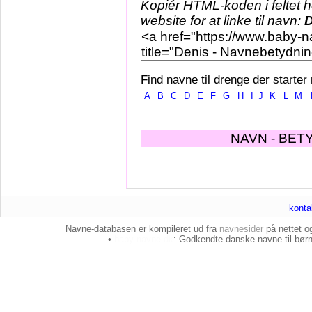
Kopiér HTML-koden i feltet 
website for at linke til navn:
D
Find navne til drenge der starter
A
B
C
D
E
F
G
H
I
J
K
L
M
NAVN - BET
konta
Navne-databasen er kompileret ud fra
navnesider
på nettet 
•
baby-navne.dk
: Godkendte danske
navne til bør