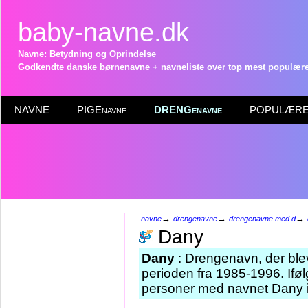
baby-navne.dk
Navne: Betydning og Oprindelse
Godkendte danske børnenavne + navneliste over top mest populære 
NAVNE
PIGEnavne
DRENGenavne
POPULÆRE 
→
→
→
navne
drengenavne
drengenavne med d
Dany
Dany
: Drengenavn, der blev
perioden fra 1985-1996. Iføl
personer med navnet Dany i