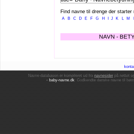
Find navne til drenge der starter
A
B
C
D
E
F
G
H
I
J
K
L
M
NAVN - BET
konta
Navne-databasen er kompileret ud fra
navnesider
på nettet 
•
baby-navne.dk
: Godkendte danske
navne til bør