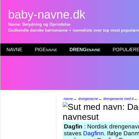
baby-navne.dk
Navne: Betydning og Oprindelse
Godkendte danske børnenavne + navneliste over top mest populære 
NAVNE
PIGEnavne
DRENGenavne
POPULÆRE 
→
→
→
navne
drengenavne
drengenavne med d
Dagfin
: Nordisk drengenavn
staves
Dagfinn
. Ifølge Danm