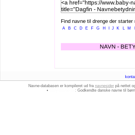
Find navne til drenge der starter
A
B
C
D
E
F
G
H
I
J
K
L
M
NAVN - BET
konta
Navne-databasen er kompileret ud fra
navnesider
på nettet 
•
baby-navne.dk
: Godkendte danske
navne til bør